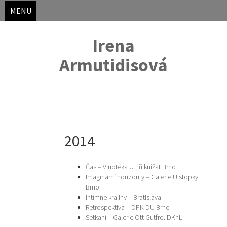
MENU
Irena
Armutidisová
Skip
2014
to
content
Čas – Vinotéka U Tří knížat Brno
Imaginární horizonty – Galerie U stopky
Brno
Intímne krajiny – Bratislava
Retrospektiva – DPK DU Brno
Setkaní – Galerie Ott Gutfro. DKnL