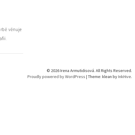
orbě věnuje
fii.
© 2026 Irena Armutidisová. All Rights Reserved.
Proudly powered by WordPress
|
Theme: klean by
InkHive
.