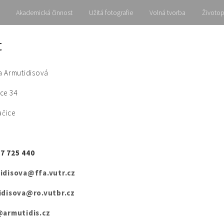
Akademická činnost
Užitá fotografie
Volná tvorba
Životop
t
a Armutidisová
ce 34
ačice
7 725 440
idisova@ffa.vutr.cz
isova@ro.vutbr.cz
rmutidis.cz