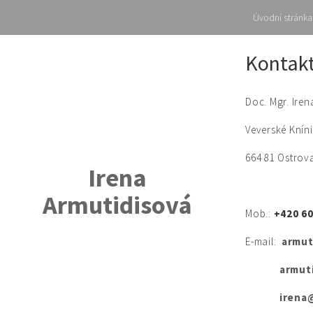
Úvodní stránka
Skip
Kontak
to
content
Doc. Mgr. Iren
Veverské Kníni
664 81 Ostrov
Irena
Armutidisová
Mob.:
+420 60
E-mail:
armut
armutid
irena@a