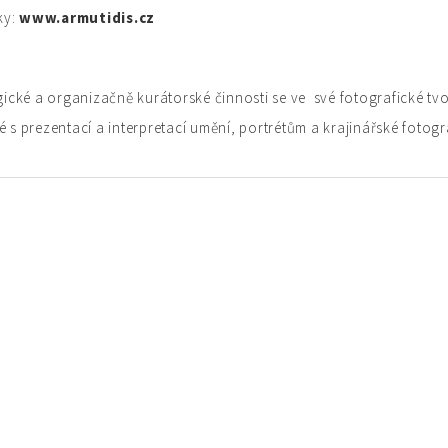
ky:
www.armutidis.cz
cké a organizačně kurátorské činnosti se ve své fotografické tv
é s prezentací a interpretací umění, portrétům a krajinářské fotogra