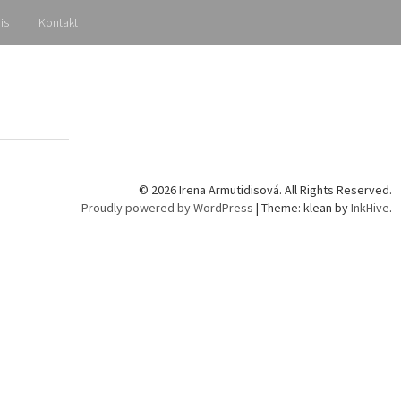
is
Kontakt
© 2026 Irena Armutidisová. All Rights Reserved.
Proudly powered by WordPress
|
Theme: klean by
InkHive
.