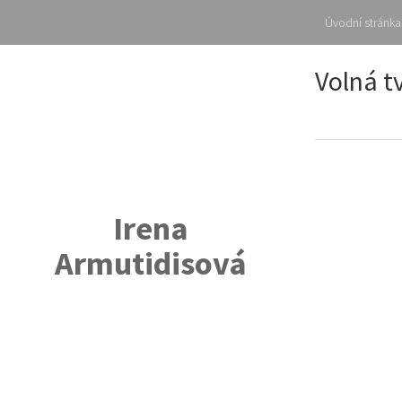
Úvodní stránka
Skip
Volná t
to
content
Irena
Armutidisová