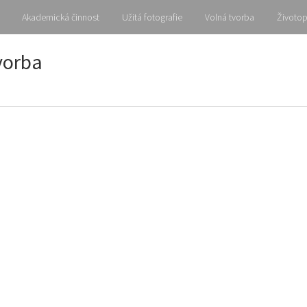
Akademická činnost
Užitá fotografie
Volná tvorba
Životop
vorba